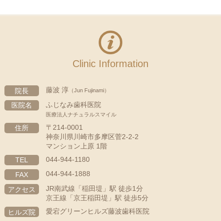
Clinic Information
藤波 淳
院長
（Jun Fujinami）
ふじなみ歯科医院
医院名
医療法人ナチュラルスマイル
〒214-0001
住所
神奈川県川崎市多摩区菅2-2-2
マンション上原 1階
044-944-1180
TEL
044-944-1888
FAX
JR南武線「稲田堤」駅 徒歩1分
アクセス
京王線「京王稲田堤」駅 徒歩5分
愛宕グリーンヒルズ藤波歯科医院
ヒルズ院