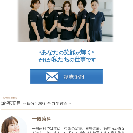
あなた
笑顔
輝く
“
の
が
”
私たち
仕事
それが
の
です
Treatments
診療項目
～保険治療も全力で対応～
一般歯科
一般歯科では主に、虫歯の治療、根管治療、歯周病治療な
どをおこないます。いずれの場合でも放置すると歯を失う