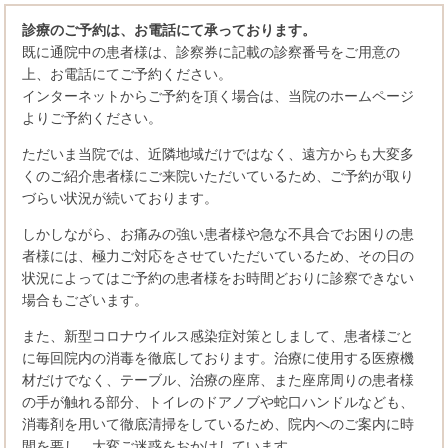
診療のご予約は、お電話にて承っております。
既に通院中の患者様は、診察券に記載の診察番号をご用意の
上、お電話にてご予約ください。
インターネットからご予約を頂く場合は、当院のホームページ
よりご予約ください。
ただいま当院では、近隣地域だけではなく、遠方からも大変多
くのご紹介患者様にご来院いただいているため、ご予約が取り
づらい状況が続いております。
しかしながら、お痛みの強い患者様や急な不具合でお困りの患
者様には、極力ご対応をさせていただいているため、その日の
状況によってはご予約の患者様をお時間どおりに診察できない
場合もございます。
また、新型コロナウイルス感染症対策としまして、患者様ごと
に毎回院内の消毒を徹底しております。治療に使用する医療機
材だけでなく、テーブル、治療の座席、また座席周りの患者様
の手が触れる部分、トイレのドアノブや蛇口ハンドルなども、
消毒剤を用いて徹底清掃をしているため、院内へのご案内に時
間を要し、大変ご迷惑をおかけしています。